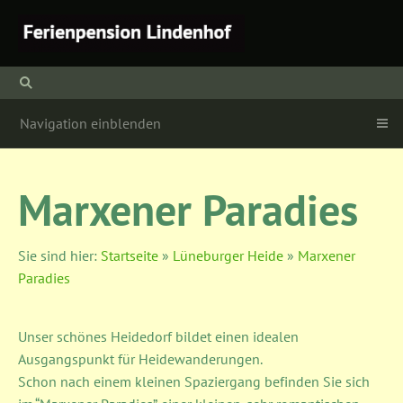
Navigation einblenden
Marxener Paradies
Sie sind hier:
Startseite
»
Lüneburger Heide
»
Marxener
Paradies
Unser schönes Heidedorf bildet einen idealen
Ausgangspunkt für Heidewanderungen.
Schon nach einem kleinen Spaziergang befinden Sie sich