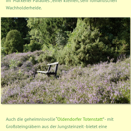
im “Marxener Paradies”, einer kleinen, sehr romantischen
Wachholderheide.
Auch die geheimnisvolle “
Oldendorfer Totenstatt
” - mit
Großsteingräbern aus der Jungsteinzeit -bietet eine