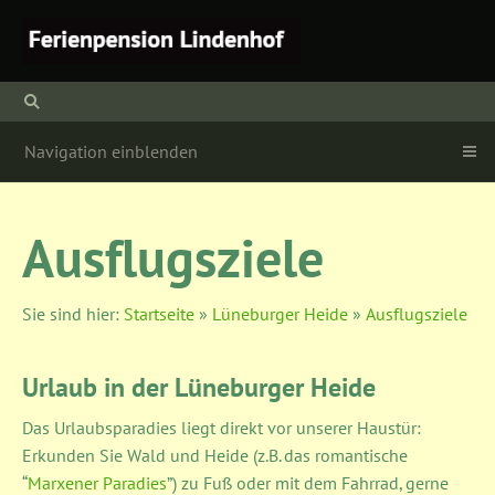
Navigation einblenden
Ausflugsziele
Sie sind hier:
Startseite
»
Lüneburger Heide
»
Ausflugsziele
Urlaub in der Lüneburger Heide
Das Urlaubsparadies liegt direkt vor unserer Haustür:
Erkunden Sie Wald und Heide (z.B. das romantische
“
Marxener Paradies
”) zu Fuß oder mit dem Fahrrad, gerne