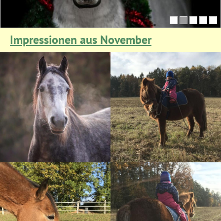
Impressionen aus November
Mochulla Lilac
Hermine
Unsere Connemara Stute in
Auch in der Nebensaison
Ausbildung. Zur Zeit wird sie
kann man sich Hermine zum
viel am Boden gearbeitet.