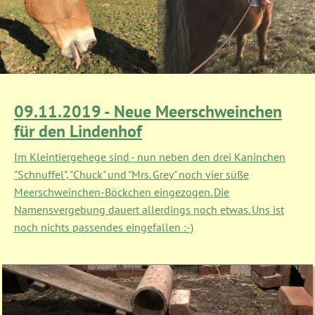
Spaziergang ausleihen.
Sattel und Trense akzeptiert
sie bereits. Auch das
Mehr erfahren
Reitergewicht balanciert sie
sehr gut aus. Auf dem
Reitplatz geht sie gut voran
Hermine
und lässt sich auch für kurze
09.11.2019 - Neue Meerschweinchen
Einheiten antraben.
Winterliche Temperaturen
für den Lindenhof
Magic - zeigt euch seine
und herrlicher Sonnenschein.
Mehr erfahren
Zunge :-)
Im Kleintiergehege sind - nun neben den drei Kaninchen
Wenn das nicht zum
Mehr erfahren
"Schnuffel", "Chuck" und "Mrs. Grey" noch vier süße
Kurzurlaub einlädt....
Meerschweinchen-Böckchen eingezogen. Die
Mehr erfahren
Namensvergebung dauert allerdings noch etwas. Uns ist
noch nichts passendes eingefallen :-)