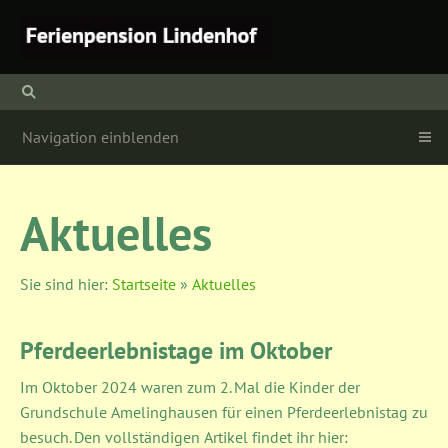
Navigation einblenden
Aktuelles
Sie sind hier:
Startseite
»
Aktuelles
Pferdeerlebnistage im Oktober
Im Oktober 2024 waren zum 2. Mal die Kinder der
Grundschule Amelinghausen für einen Pferdeerlebnistag zu
besuch. Den vollständigen Artikel findet ihr hier: