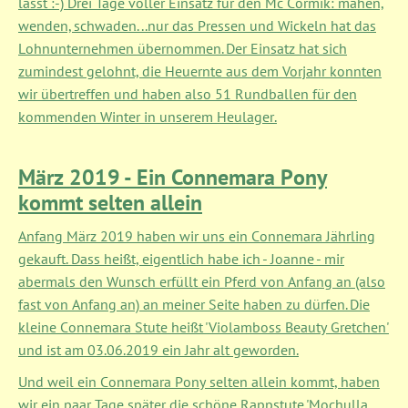
lässt :-) Drei Tage voller Einsatz für den Mc Cormik: mähen,
wenden, schwaden...nur das Pressen und Wickeln hat das
Lohnunternehmen übernommen. Der Einsatz hat sich
zumindest gelohnt, die Heuernte aus dem Vorjahr konnten
wir übertreffen und haben also 51 Rundballen für den
kommenden Winter in unserem Heulager.
März 2019 - Ein Connemara Pony
kommt selten allein
Anfang März 2019 haben wir uns ein Connemara Jährling
gekauft. Dass heißt, eigentlich habe ich - Joanne - mir
abermals den Wunsch erfüllt ein Pferd von Anfang an (also
fast von Anfang an) an meiner Seite haben zu dürfen. Die
kleine Connemara Stute heißt 'Violamboss Beauty Gretchen'
und ist am 03.06.2019 ein Jahr alt geworden.
Und weil ein Connemara Pony selten allein kommt, haben
wir ein paar Tage später die schöne Rappstute 'Mochulla